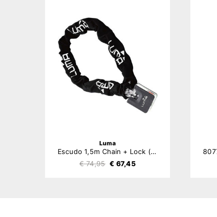
Luma
Escudo 1,5m Chain + Lock (ART-4)
€ 74,95
€ 67,45