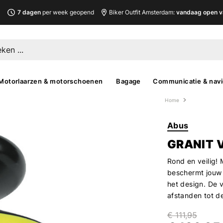
L
7 dagen
per week geopend
Biker Outfit Amsterdam:
vandaag open v
Motorlaarzen & motorschoenen
Bagage
Communicatie & navi
Home
Abus
GRANIT 
Rond en veilig!
beschermt jouw m
het design. De v
afstanden tot d
€ 111,95