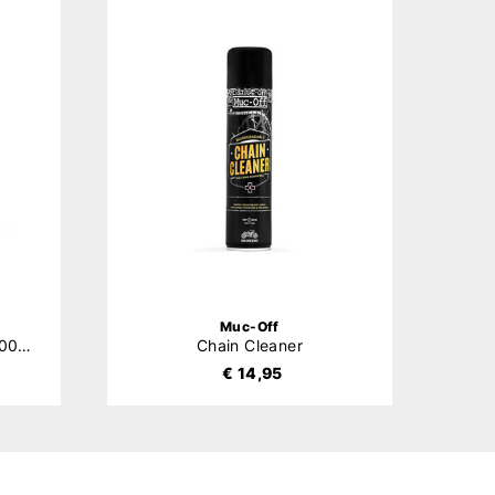
Muc-Off
All-Weather Chain Lube 400ml
Chain Cleaner
€ 14,95