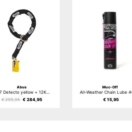
Abus
Muc-Off
8077 Detecto yellow + 12KS120
€ 299,95
€ 284,95
€ 15,95