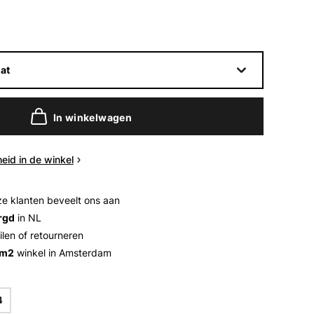
at
In winkelwagen
eid in de winkel
e klanten beveelt ons aan
rgd
in NL
ilen of retourneren
 m2
winkel in Amsterdam
4