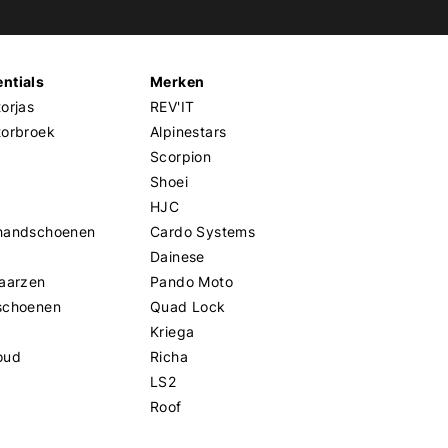
ntials
Merken
orjas
REV'IT
torbroek
Alpinestars
Scorpion
Shoei
HJC
handschoenen
Cardo Systems
Dainese
aarzen
Pando Moto
schoenen
Quad Lock
Kriega
oud
Richa
LS2
Roof