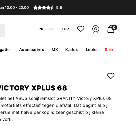
an 10.00 - 20.00
9,5
0
NL
EN
EUR
gatie
Accessoires
MX
Kado’s
Looks
Sale
VICTORY XPLUS 68
 Met het ABUS schijfremslot GRANIT™ Victory XPlus 68
otorfiets effectief tegen diefstal. Dat begint al bij
ersie met halve penkop is zeer geschikt bij kleine
e vork.