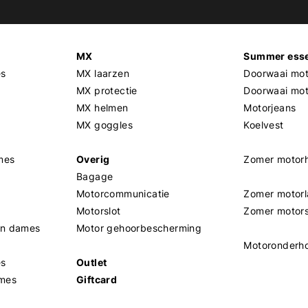
MX
Summer esse
es
MX laarzen
Doorwaai mot
MX protectie
Doorwaai mo
MX helmen
Motorjeans
MX goggles
Koelvest
mes
Overig
Zomer motor
Bagage
Motorcommunicatie
Zomer motorl
Motorslot
Zomer motor
en dames
Motor gehoorbescherming
Motoronderh
es
Outlet
mes
Giftcard